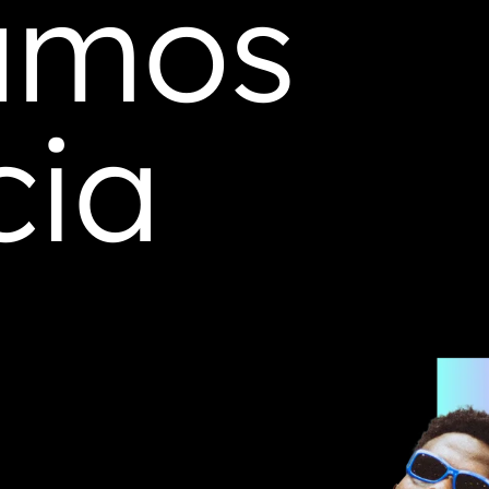
amos
cia