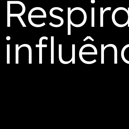
Respir
influên